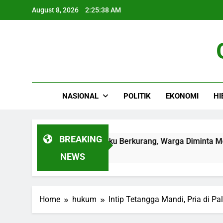
Skip
August 8, 2026
2:25:39 AM
to
content
NASIONAL
POLITIK
EKONOMI
HI
BREAKING
 Akibat Sumber Air Baku Berkurang, Warga Diminta Memahami
NEWS
Home
hukum
Intip Tetangga Mandi, Pria di P