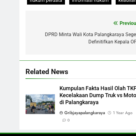
hukum perdata
informasi hukum
keadila
Previou
Post
navigation
DPRD Minta Wali Kota Palangkaraya Sege
Definitifkan Kepala O
Related News
Kumpulan Fakta Hasil Olah TK
Kecelakaan Dump Truk vs Moto
di Palangkaraya
Gribjayapalangkaraya
1 Year Ago
0