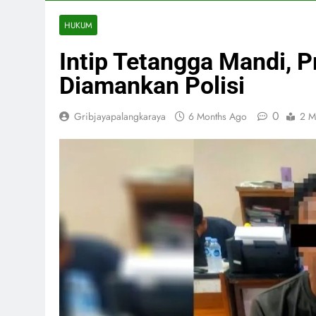
HUKUM
Intip Tetangga Mandi, P
Diamankan Polisi
0
Gribjayapalangkaraya
6 Months Ago
2 M