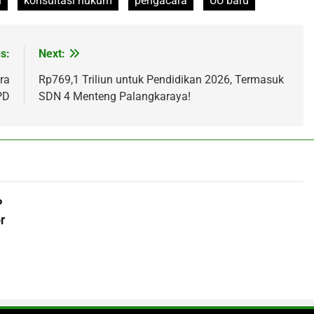
n
konsultasi hukum
pengacara
UU baru
s:
Next:
ra
Rp769,1 Triliun untuk Pendidikan 2026, Termasuk
PD
SDN 4 Menteng Palangkaraya!
P
r