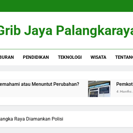
Grib Jaya Palangkaray
BURAN
PENDIDIKAN
TEKNOLOGI
WISATA
TENTAN
 atau Menuntut Perubahan?
Pemkot Palangka 
4 Months Ago
alangka Raya Diamankan Polisi