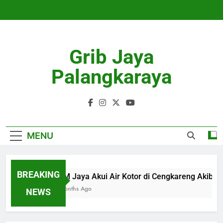
Skip
to
content
Grib Jaya
Palangkaraya
MENU
BREAKING
PAM Jaya Akui Air Kotor di Cengkareng Akiba
4 Months Ago
NEWS