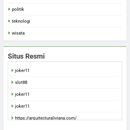
politik
teknologi
wisata
Situs Resmi
joker11
slot88
joker11
joker11
https://arquitecturaliviana.com/
indowin88jp