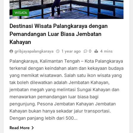
WISATA
Destinasi Wisata Palangkaraya dengan
Pemandangan Luar Biasa Jembatan
Kahayan
gribjayapalangkaraya
1 year ago
0
4 mins
Palangkaraya, Kalimantan Tengah – Kota Palangkaraya
terkenal dengan keindahan alam dan kekayaan budaya
yang memikat wisatawan. Salah satu ikon wisata yang
tak boleh dilewatkan adalah Jembatan Kahayan,
jembatan megah yang melintasi Sungai Kahayan dan
menawarkan pemandangan luar biasa bagi
pengunjung. Pesona Jembatan Kahayan Jembatan
Kahayan bukan hanya sekadar jalur transportasi.
Dengan panjang lebih dari 500…
Read More