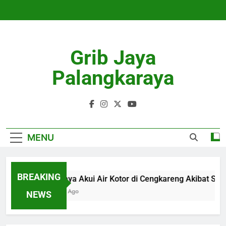
Skip
to
content
Grib Jaya
Palangkaraya
MENU
BREAKING
PAM Jaya Akui Air Kotor di Cengkareng Akibat Su
4 Months Ago
NEWS