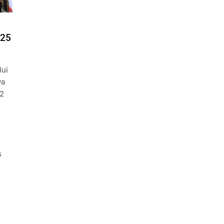
025
lui
ya
12
s