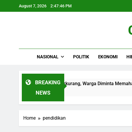
Skip
August 7, 2026
2:47:47 PM
to
content
NASIONAL
POLITIK
EKONOMI
HI
BREAKING
ibat Sumber Air Baku Berkurang, Warga Diminta Memahami a
NEWS
Home
pendidikan