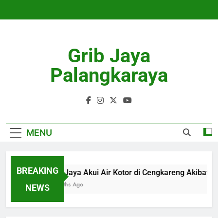
Skip
to
content
Grib Jaya
Palangkaraya
MENU
BREAKING
PAM Jaya Akui Air Kotor di Cengkareng Akibat 
4 Months Ago
NEWS