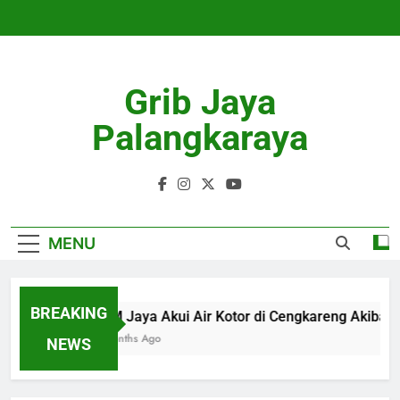
Skip
to
content
Grib Jaya
Palangkaraya
MENU
BREAKING
PAM Jaya Akui Air Kotor di Cengkareng Akibat
4 Months Ago
NEWS