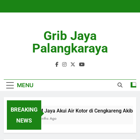
Skip
to
content
Grib Jaya
Palangkaraya
MENU
BREAKING
PAM Jaya Akui Air Kotor di Cengkareng Akibat
4 Months Ago
NEWS